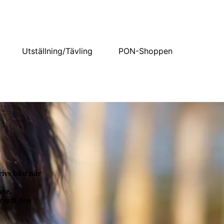
Utställning/Tävling
PON-Shoppen
rivs bäst när
nne.
er och den