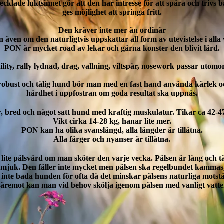
ecklade luktsinnet gör att den har intresse för att spåra och trivs 
ges möjlighet att springa fritt.
Den kräver inte mer än ordinär
 även om den naturligtvis uppskattar all form av utevistelse i alla
PON är mycket road av lekar och gärna konster den blivit lärd.
ility, rally lydnad, drag, vallning, viltspår, nosework passar utomor
robust och tålig hund bör man med en fast hand använda kärlek 
hårdhet i uppfostran om goda resultat ska uppnås.
, bred och något satt hund med kraftig muskulatur. Tikar ca 42-4
Vikt cirka 14-28 kg, hanar lite mer.
PON kan ha olika svanslängd, alla längder är tillåtna.
Alla färger och nyanser är tillåtna.
 lite pälsvård om man sköter den varje vecka. Pälsen är lång och t
mjuk. Den fäller inte mycket men pälsen ska regelbundet kammas, 
 inte bada hunden för ofta då det minskar pälsens naturliga motst
äremot kan man vid behov skölja igenom pälsen med vanligt vatte