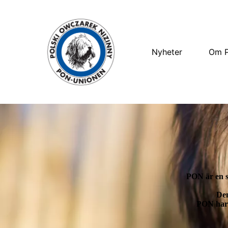
Nyheter
Om 
PON är en so
Den
PON har v