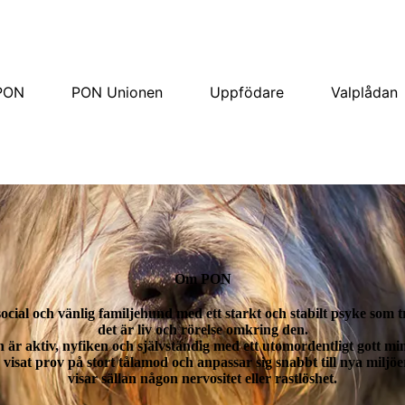
PON
PON Unionen
Uppfödare
Valplådan
Om PON
cial och vänlig familjehund med ett starkt och stabilt psyke som t
det är liv och rörelse omkring den.
 är aktiv, nyfiken och självständig med ett utomordentligt gott mi
isat prov på stort tålamod och anpassar sig snabbt till nya miljö
visar sällan någon nervositet eller rastlöshet.