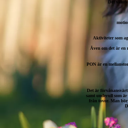
Det välutv
motion
Aktiviteter som ag
Även om det är en 
PON är en mellanstor
Det är förvånansvärt
samt underull som är 
från tovor. Man bör
D