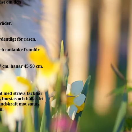
bäst om den
 väder.
dentligt för rasen.
och omtanke framför
7 cm, hanar 45-50 cm.
ät med sträva täckhår
borstas och hållas fri
åndskraft mot smuts.
n.